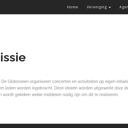
Home
Vereniging
Age
ssie
 Gildezonen organiseert concerten en activiteiten op eigen initiatie
gen leden worden ingebracht. Deze ideeën worden uitgewerkt door de
wordt gekeken welke middelen nodig zijn om dit te realiseren.