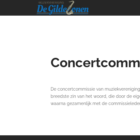
Concertcommi
De concertcommissie van muziekvereniging De
breedste zin van het woord, die door de ei
waarna gezamenlijk met de commissieleden 