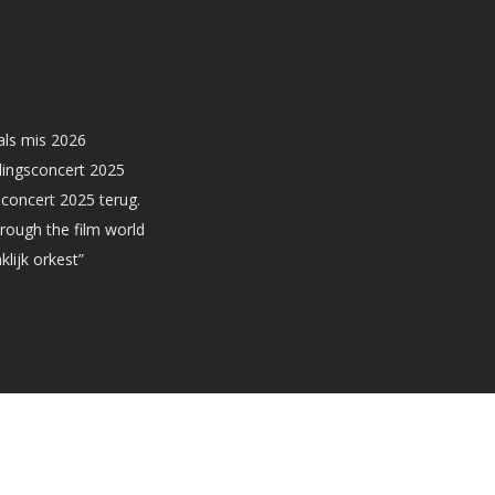
vals mis 2026
jdingsconcert 2025
gsconcert 2025 terug.
hrough the film world
klijk orkest”