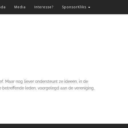
nda
Media
Interesse?
SponsorKliks
f. Maar nog liever ondersteunt ze ideeën, in de
 betreffende leden, voorgelegd aan de vereniging,