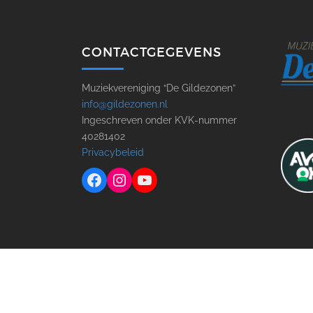
CONTACTGEGEVENS
Muziekvereniging “De Gildezonen”
info@gildezonen.nl
Ingeschreven onder KVK-nummer
40281402
Privacybeleid
Facebook
Instagram
YouTube