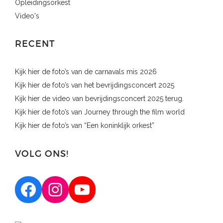
Opleidingsorkest
e
Video's
n
n
RECENT
a
v
Kijk hier de foto’s van de carnavals mis 2026
i
Kijk hier de foto’s van het bevrijdingsconcert 2025
g
Kijk hier de video van bevrijdingsconcert 2025 terug.
a
Kijk hier de foto’s van Journey through the film world
t
Kijk hier de foto’s van “Een koninklijk orkest”
i
e
VOLG ONS!
Facebook
Instagram
YouTube