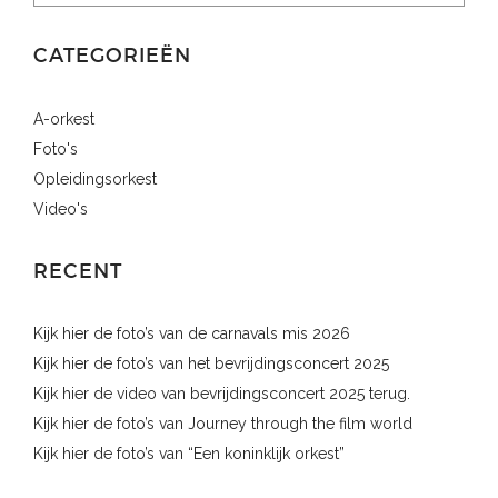
n
g
e
CATEGORIEËN
v
e
A-orkest
n
Foto's
n
Opleidingsorkest
a
Video's
v
i
RECENT
g
a
Kijk hier de foto’s van de carnavals mis 2026
t
Kijk hier de foto’s van het bevrijdingsconcert 2025
i
Kijk hier de video van bevrijdingsconcert 2025 terug.
Kijk hier de foto’s van Journey through the film world
e
Kijk hier de foto’s van “Een koninklijk orkest”